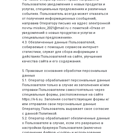
Пользователю уведомления о новых продуктах и
услугах, специальных предложениях и различных
событиях. Пользователь всегда может отказаться
от получения информационных сообщений,
направив Оператору письмо на адрес электронной
почты misikov_2021@mail.ru с пометкой «Отказ от
уведомлений о новых продуктах и услугах и
специальных предложениях».
4.3. Обезличенные данные Пользователей,
собираемые с помощью сервисов интернет-
статистики, служат для сбора информации о
действиях Пользователей на сайте, улучшения
качества сайта и его содержания.
5. Правовые основания обработки персональных
данных
5.1. Оператор обрабатывает персональные данные
Пользователя только в случае их заполнения и/или
отправки Пользователем самостоятельно через
специальные формы, расположенные на сайте
https://k-6.su. Заполняя соответствующие формы и/
или отправляя свои персональные данные
Оператору, Пользователь выражает свое согласие
КОНТАКТЫ
с данной Политикой.
5.2. Оператор обрабатывает обезличенные данные
о Пользователе в случае, если это разрешено в
настройках браузера Пользователя (включено
ГЛАВНАЯ
УСЛУГИ
ПРЕИМУЩЕСТВА
сохранение файлов «cookie» и использование