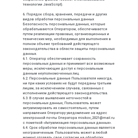
ЭТАПЫ РАБОТЫ
КОНТАКТЫ
технологии JavaScript).
ПОЛИТИКА КОНФИДЕНЦИАЛЬНОСТИ
ООО "К-6"
6. Порядок сбора, хранения, передачи и других
Нажимая на кнопку "Заказать
видов обработки персональных данных
звонок", вы даёте согласие на
Адрес:
129301, Москва г,
обработку персональных данных
Безопасность персональных данных, которые
Бориса Галушкина ул, дом № 18
и соглашаетесь с
политикой в
обрабатываются Оператором, обеспечивается
отношении обработки
путем реализации правовых, организационных и
Email: ooo_k-6@mail.ru
персональных данных.
технических мер, необходимых для выполнения в
Часы работы: с 9 до 18
полном объеме требований действующего
законодательства в области защиты персональных
данных.
6.1. Оператор обеспечивает сохранность
персональных данных и принимает все возможные
меры, исключающие доступ к персональным
данным неуполномоченных лиц.
6.2. Персональные данные Пользователя никогда,
ни при каких условиях не будут переданы третьим
лицам, за исключением случаев, связанных с
исполнением действующего законодательства.
6.3. В случае выявления неточностей в
персональных данных, Пользователь может
актуализировать их самостоятельно, путем
направления Оператору уведомление на адрес
электронной почты Оператора misikov_2021@mail.ru
с пометкой «Актуализация персональных данных».
6.4. Срок обработки персональных данных является
неограниченным. Пользователь может в любой
момент отозвать свое согласие на обработку